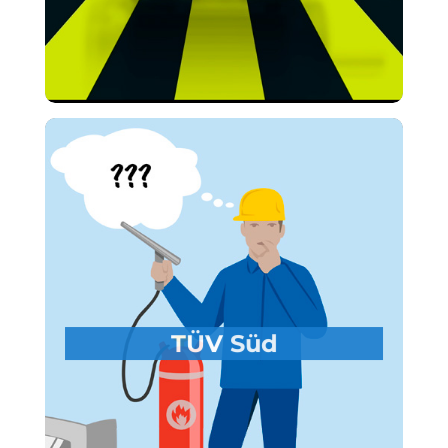
TÜV SCC Schulungen
TÜV Süd Akademie
Auftraggeber:
GmbH
Trainingsreihe zur Vorbereitung
Thema:
auf die „Sicherheits-, Gesundheits- und
Umweltschutzmanagementsystems
TÜV Süd
(SGU)“-Prüfung
Interne und externe
Zielgruppe:
Schulungsteilnehmer (Führungskräfte
und Mitarbeiter)