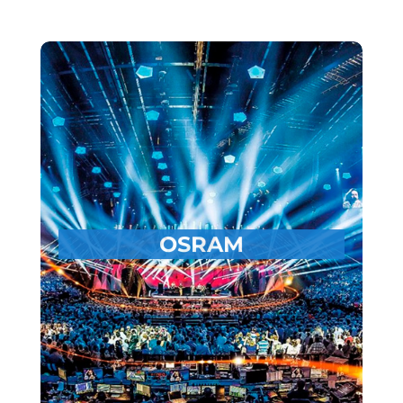
OSRAM GROW
OSRAM GmbH
Auftraggeber:
Einführung eines neuen
Thema:
Ansatzes zu Performance Management
und Mitarbeiterentwicklung
OSRAM
OSRAM HR, Manager und
Zielgruppe:
Mitarbeiter
Realisierung als 5-teilige Modulreihe in 2
Sprachen