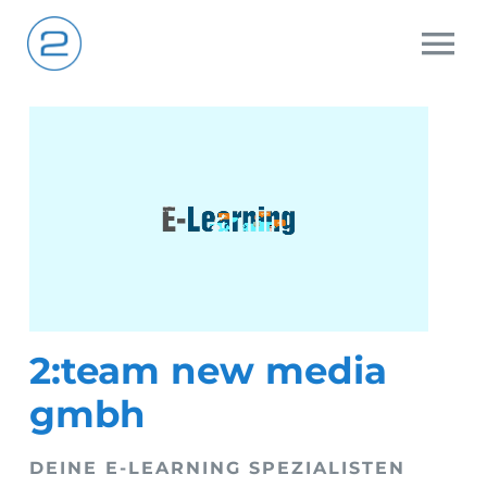
Zum
Inhalt
To
springen
Na
Home
Das ist 2:team
Unsere Arbeit
2:team new media
Was zeichnet uns aus?
gmbh
Knowhow
DEINE E-LEARNING SPEZIALISTEN