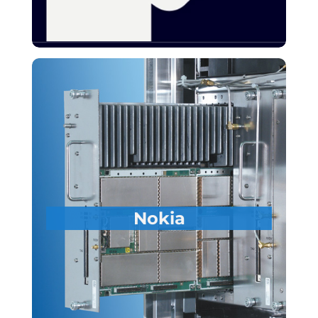
Nokia Code Of Conduct –
Commitment To
Business Integrity
Nokia Oyj
Auftraggeber:
Auffrischung des Nokia
Thema:
Nokia
Verhaltenskodex zur
Unternehmensintegrität für alle
Mitarbeiter
Nokia-Mitarbeiter weltweit
Zielgruppe:
Realisierung in 14 Sprachen