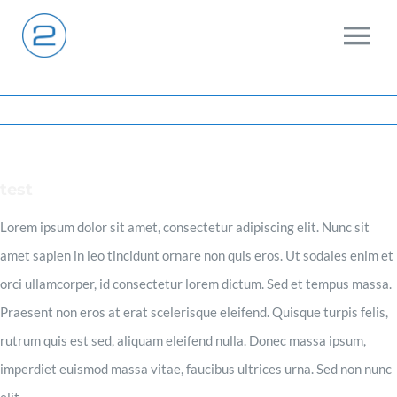
Zum
Inhalt
To
springen
Na
Home
Das ist 2:team
test
Lorem ipsum dolor sit amet, consectetur adipiscing elit. Nunc sit
Unsere Arbeit
amet sapien in leo tincidunt ornare non quis eros. Ut sodales enim et
orci ullamcorper, id consectetur lorem dictum. Sed et tempus massa.
Was zeichnet uns aus?
Praesent non eros at erat scelerisque eleifend. Quisque turpis felis,
rutrum quis est sed, aliquam eleifend nulla. Donec massa ipsum,
imperdiet euismod massa vitae, faucibus ultrices urna. Sed non nunc
Knowhow
elit.