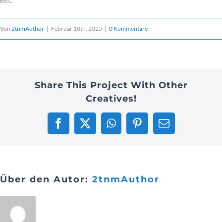
Kontakt
Von
2tnmAuthor
|
Februar 10th, 2025
|
0 Kommentare
Share This Project With Other
Creatives!
Facebook
X
WhatsApp
Pinterest
E-
Mail
Über den Autor:
2tnmAuthor